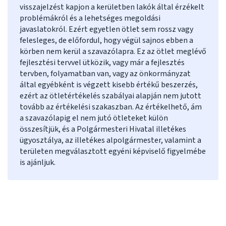
visszajelzést kapjon a kerületben lakók által érzékelt
problémákról és a lehetséges megoldási
javaslatokról. Ezért egyetlen ötlet sem rossz vagy
felesleges, de előfordul, hogy végül sajnos ebben a
körben nem kerül a szavazólapra. Ez az ötlet meglévő
fejlesztési tervvel ütközik, vagy már a fejlesztés
tervben, folyamatban van, vagy az önkormányzat
által egyébként is végzett kisebb értékű beszerzés,
ezért az ötletértékelés szabályai alapján nem jutott
tovább az értékelési szakaszban. Az értékelhető, ám
a szavazólapig el nem jutó ötleteket külön
összesítjük, és a Polgármesteri Hivatal illetékes
ügyosztálya, az illetékes alpolgármester, valamint a
területen megválasztott egyéni képviselő figyelmébe
is ajánljuk.