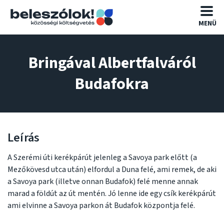
MENÜ
Bringával Albertfalváról
Budafokra
Leírás
A Szerémi úti kerékpárút jelenleg a Savoya park előtt (a
Mezőkövesd utca után) elfordul a Duna felé, ami remek, de aki
a Savoya park (illetve onnan Budafok) felé menne annak
marad a földút az út mentén. Jó lenne ide egy csík kerékpárút
ami elvinne a Savoya parkon át Budafok központja felé.